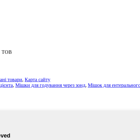
Z, ТОВ
ані товари
,
Карта сайту
цієнта
,
Мішки для годування через зонд
,
Мішок для ентеральног