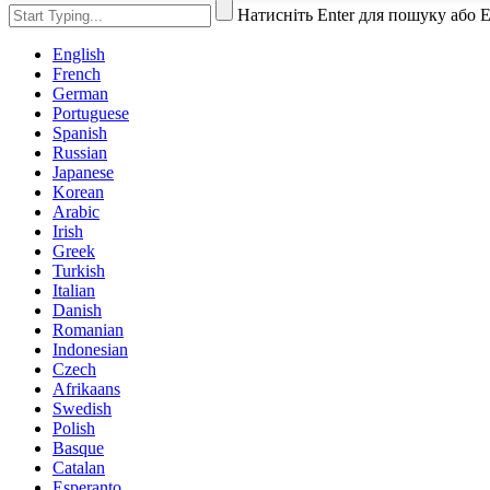
Натисніть Enter для пошуку або 
English
French
German
Portuguese
Spanish
Russian
Japanese
Korean
Arabic
Irish
Greek
Turkish
Italian
Danish
Romanian
Indonesian
Czech
Afrikaans
Swedish
Polish
Basque
Catalan
Esperanto