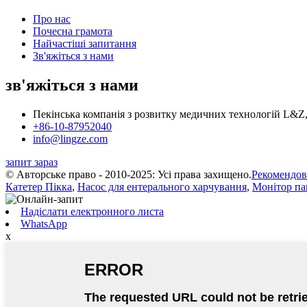
Про нас
Почесна грамота
Найчастіші запитання
Зв'яжіться з нами
зв'яжіться з нами
Пекінська компанія з розвитку медичних технологій L&
+86-10-87952040
info@lingze.com
запит зараз
© Авторське право - 2010-2025: Усі права захищено.
Рекомендов
Катетер Пікка
,
Насос для ентерального харчування
,
Монітор па
Надіслати електронного листа
WhatsApp
x