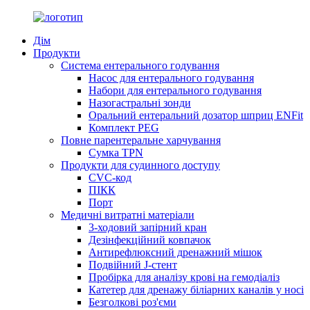
Дім
Продукти
Система ентерального годування
Насос для ентерального годування
Набори для ентерального годування
Назогастральні зонди
Оральний ентеральний дозатор шприц ENFit
Комплект PEG
Повне парентеральне харчування
Сумка TPN
Продукти для судинного доступу
CVC-код
ПІКК
Порт
Медичні витратні матеріали
3-ходовий запірний кран
Дезінфекційний ковпачок
Антирефлюксний дренажний мішок
Подвійний J-стент
Пробірка для аналізу крові на гемодіаліз
Катетер для дренажу біліарних каналів у носі
Безголкові роз'єми