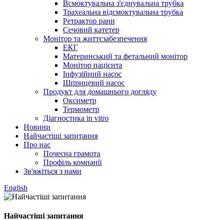
Всмоктувальна з'єднувальна трубка
Трахеальна відсмоктувальна трубка
Ретрактор рани
Сечовий катетер
Монітор та життєзабезпечення
ЕКГ
Материнський та фетальний монітор
Монітор пацієнта
Інфузійний насос
Шприцевий насос
Продукт для домашнього догляду
Оксиметр
Термометр
Діагностика in vitro
Новини
Найчастіші запитання
Про нас
Почесна грамота
Профіль компанії
Зв'яжіться з нами
English
Найчастіші запитання