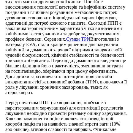
тих, хто має синдром короткої кишки. Постійне
вдосконалення технології катетерів та інфузійних систем у
поєднанні з глибшим розумінням метаболічних потреб
дозволило створювати індивідуальні харчові формули,
адаптовані до потреб кожного пацієнта. Сьогодні ППП є
важливим терапевтичним варіантом з чітко визначеними
клінічними застосуваннями та добре задокументованим
профілем безпеки. Серед них,
Сумки TPN
Виготовлені з
матеріалу EVA, стали кращим рішенням для пакування
клінічної та домашньої харчової підтримки завдяки своїй
чудовій біосумісності, хімічній стабільності та безпечності
тривалого зберігання. Перехід до домашнього введення ще
більше підвищив його практичність, зменшивши витрати
на госпіталізацію, зберігаючи при цьому ефективність.
Дослідники зараз вивчають потенційні нові способи
використання тієї ж поживної добавки (TPN), включаючи її
роль у лікуванні хронічних захворювань, таких як
атеросклероз.
Перед початком ППП (захворювання, пов'язане з
парентеральним харчуванням) для оптимізації результатів
лікування необхідно провести ретельну оцінку харчування.
Ключові компоненти оцінки включають огляд історії
хвороби пацієнта на наявність значної втрати ваги (10%
або більше), м'язової слабкості та набряків. Фізикальне