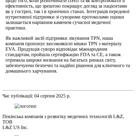
щодо того, коли розпочинати ПНП та як контролювати її
ефективність, що зрештою покращує догляд за пацієнтами
як у гострих, так і в хронічних станах. Інтеграція передової
нутритивної підтримки зі суворими протоколами оцінки
залишається наріжним каменем сучасної медичної
практики.
Як важливий засіб підтримки лікування TPN, наша
компанія пропонує високоякісні мішки TPN з матеріалу
EVA. Продукція суворо відповідає міжнародним
стандартам, пройшла сертифікацію FDA та CE, а також
отримала широке визнання на багатьох ринках світу,
забезпечуючи безпечні та надійні рішення для клінічного та
домашнього харчування.
Час публікації: 04 серпня 2025 р.
Пекінська компанія з розвитку медичних технологій L&Z,
ТОВ
L&Z US Inc.