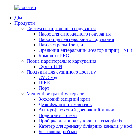
Дім
Продукти
Система ентерального годування
Насос для ентерального годування
Набори для ентерального годування
Назогастральні зонди
Оральний ентеральний дозатор шприц ENFit
Комплект PEG
Повне парентеральне харчування
Сумка TPN
Продукти для судинного доступу
CVC-код
ПІКК
Порт
Медичні витратні матеріали
3-ходовий запірний кран
Дезінфекційний ковпачок
Антирефлюксний дренажний мішок
Подвійний J-стент
Пробірка для аналізу крові на гемодіаліз
Катетер для дренажу біліарних каналів у носі
Безголкові роз'єми