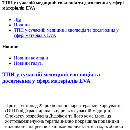
ТПН у сучасній медицині: еволюція та досягнення у сфері
матеріалів EVA
Дім
Новини
ТПН у сучасній медицині: еволюція та досягнення у
сфері матеріалів EVA
Новини
Новини компанії
Новини галузі
ТПН у сучасній медицині: еволюція та
досягнення у сфері матеріалів EVA
Протягом понад 25 років повне парентеральне харчування
(ППП) відіграє вирішальну роль у сучасній медицині.
Спочатку розроблена Дудріком та його командою, ця
життєзабезпечуюча терапія значно покращила показники
виживання пацієнтів з кишковою недостатністю, особливо