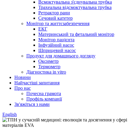
Всмоктувальна з'єднувальна трубка
Трахеальна відсмоктувальна трубка
Ретрактор рани
Сечовий катетер
Монітор та життєзабезпечення
ЕКГ
Материнський та фетальний монітор
Монітор пацієнта
Інфузійний насос
Шприцевий насос
Продукт для домашнього догляду
Оксиметр
Термометр
Діагностика in vitro
Новини
Найчастіші запитання
Про нас
Почесна грамота
Профіль компанії
Зв'яжіться з нами
English