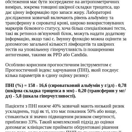
обстеження має бути зосереджене на антропометричних
вимірах, зокрема товщині шкірної складки трицепса, що
дає цінну інформацію про запаси жиру. Лабораторні
дослідження зазвичай включають рівень альбуміну та
трансферину в сироватці крові, широко використовуваних
маркерів білкового статусу, хоча більш спеціалізовані тести,
такі як ретинол-зв'язуючий білок, можуть надати додаткову
інформацію, якщо такі є. Імунну функцію можна оцінити за
допомогою загальної кількості лімфоцитів та шкірних
тестів на уповільнену гіперчутливість із поширеними
антигенами, такими як PPD або Candida.
Особливо корисним прогностичним інструментом є
Прогностичний індекс харчування (ПНІ), який поєднує
кілька параметрів в єдину оцінку ризику:
ПНІ (%) = 158 - 16,6 (сироватковий альбумін у г/дл) - 0,78
(шкірна складка трицепса в мм) - 0,20 (трансферин у мг/
дл) - 5,8 (шкала гіперчутливості).
Пацієнти з ПНІ нижче 40% зазвичай мають низький ризик
ускладнень, тоді як ті, хто має показник 50% або вище,
стикаються зі значно підвищеним ризиком смертності,
приблизно 33%. Такий комплексний підхід до оцінки
допомагає клініцистам приймати обґрунтовані рішення